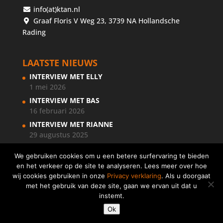
info(at)ktan.nl
Graaf Floris V Weg 23, 3739 NA Hollandsche
Rading
LAATSTE NIEUWS
INTERVIEW MET ELLY
1 mei 2026
INTERVIEW MET BAS
16 februari 2026
INTERVIEW MET RIANNE
29 augustus 2025
We gebruiken cookies om u een betere surfervaring te bieden
en het verkeer op de site te analyseren. Lees meer over hoe
wij cookies gebruiken in onze
Privacy verklaring
. Als u doorgaat
met het gebruik van deze site, gaan we ervan uit dat u
instemt.
Copyright © 2018 KernTalentenanalisten Nederland
Ok
|
Privacy verklaring