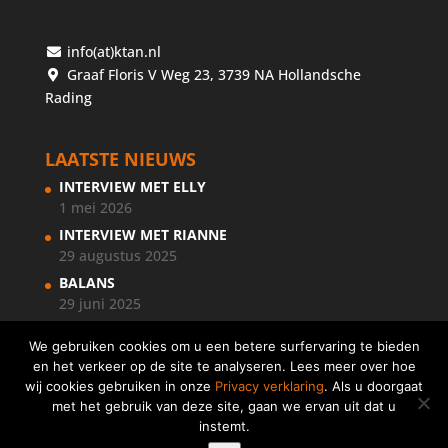
info(at)ktan.nl
Graaf Floris V Weg 23, 3739 NA Hollandsche
Rading
LAATSTE NIEUWS
INTERVIEW MET ELLY
1 mei 2026
INTERVIEW MET RIANNE
29 augustus 2025
BALANS
29 juni 2025
We gebruiken cookies om u een betere surfervaring te bieden
en het verkeer op de site te analyseren. Lees meer over hoe
wij cookies gebruiken in onze
Privacy verklaring
. Als u doorgaat
met het gebruik van deze site, gaan we ervan uit dat u
instemt.
Copyright © 2018 KernTalentenanalisten Nederland