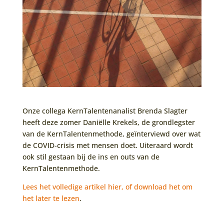
Onze collega KernTalentenanalist Brenda Slagter
heeft deze zomer Daniëlle Krekels, de grondlegster
van de KernTalentenmethode, geïnterviewd over wat
de COVID-crisis met mensen doet. Uiteraard wordt
ook stil gestaan bij de ins en outs van de
KernTalentenmethode.
Lees het volledige artikel hier, of download het om
het later te lezen
.